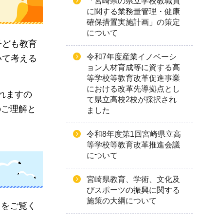
「宮崎県の県立学校教職員
に関する業務量管理・健康
確保措置実施計画」の策定
について
子ども教育
令和7年度産業イノベーシ
いて考える
ョン人材育成等に資する高
等学校等教育改革促進事業
における改革先導拠点とし
れますの
て県立高校2校が採択され
のご理解と
ました
令和8年度第1回宮崎県立高
等学校等教育改革推進会議
について
宮崎県教育、学術、文化及
びスポーツの振興に関する
施策の大綱について
」をご覧く