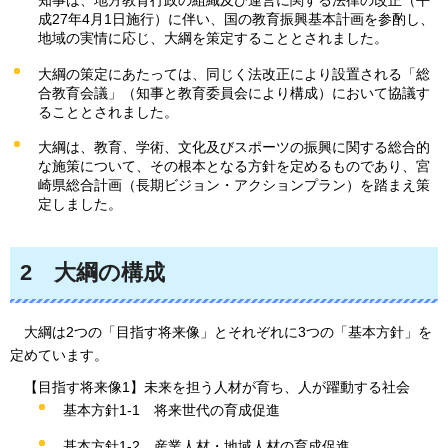
成27年4月1日施行）に伴い、国の教育振興基本計画を参酌し、
地域の実情に応じ、大綱を策定することとされました。
大綱の策定にあたっては、同じく法改正により設置される「総
合教育会議」（知事と教育委員会により構成）において協議す
ることとされました。
大綱は、教育、学術、文化及びスポーツの振興に関する総合的
な施策について、その根本となる方針を定めるものであり、宮
崎県総合計画（長期ビジョン・アクションプラン）を踏まえ策
定しました。
2
大綱の構成
大綱は2つの「目指す将来像」とそれぞれに3つの「基本方針」を
定めています。
【目指す将来像1】未来を担う人材が育ち、人が躍動する社会
基本方針1-1
将来世代の育成促進
基本方針1-2
産業人材・地域人材の育成促進