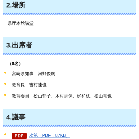
2.場所
県庁本館講堂
3.出席者
（
6名）
宮崎県知事
河野
俊嗣
教育長
吉村達也
教育委員
松山郁子
、木村志保、栁和枝、松山竜也
4.議事
次第（PDF：87KB）