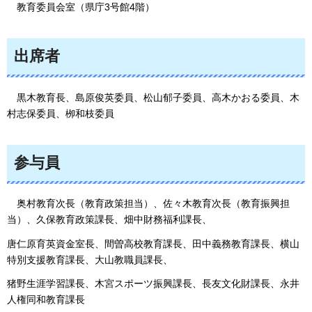
教育委員会室
（県庁3号館4階）
出席者
黒木教育長、島原俊英委員
、松山郁子委員、高木かおる委員、木
村志保委員、栁和枝委員
参与員
奥村教育次長（教育政策担当）、佐々木
教育次長（教育振興担
当）、久保教育政策課長、畑中財務福利課長、
唐仁原育英資金室長、間曽高校教育課長、田中義務教育課長、横山
特別支援教育課長、大山教職員課長、
猪野生涯学習課長、木宮スポーツ振興課長、長友文化財課長、永井
人権同和教育課長