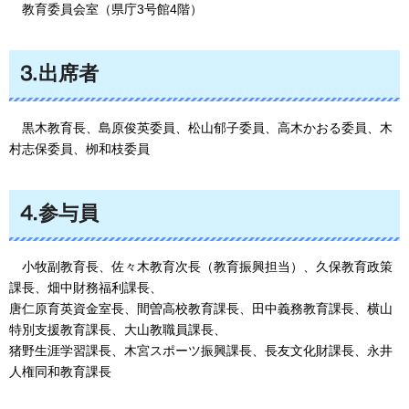
教育委員会室
（県庁3号館4階）
⒊出席者
黒木教育長、島原俊英委員
、松山郁子委員、高木かおる委員、木
村志保委員、栁和枝委員
⒋参与員
小牧副教育長、佐々木
教育次長（教育振興担当）、久保教育政策
課長、畑中財務福利課長、
唐仁原育英資金室長、間曽高校教育課長、田中義務教育課長、横山
特別支援教育課長、大山教職員課長、
猪野生涯学習課長、木宮スポーツ振興課長、長友文化財課長、永井
人権同和教育課長