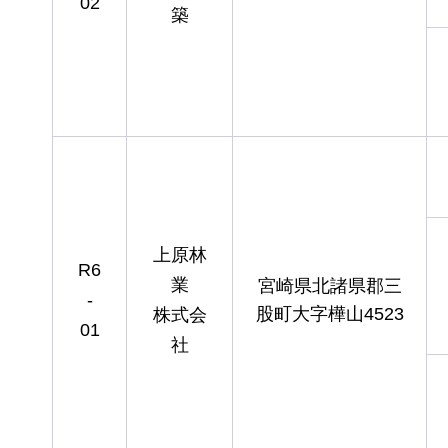
02
築
上原林
R6
業
宮崎県北諸県郡三
-
股町大字樺山4523
株式会
01
社