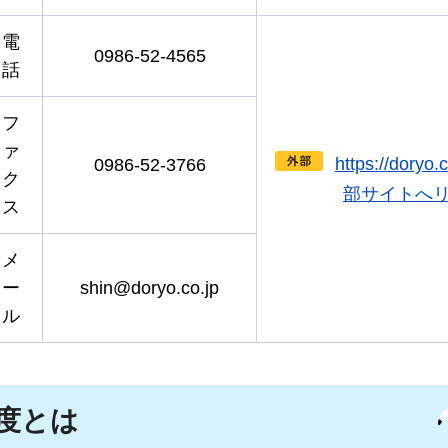
電
0986-52-4565
話
フ
ァ
https://doryo
0986-52-3766
ク
部サイトへ
ス
メ
ー
shin@doryo.co.jp
ル
度とは