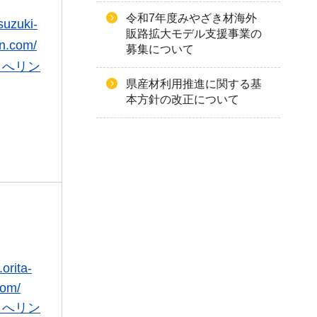
令和7年度みやざき材海外
suzuki-
販路拡大モデル支援事業の
gn.com/
募集について
トへリン
県産材利用推進に関する基
本方針の改正について
orita-
com/
トへリン