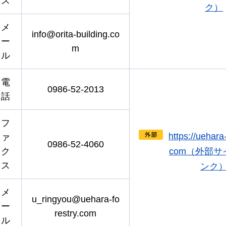
ス
ク）
メ
info@orita-building.co
ー
m
ル
電
0986-52-2013
話
フ
https://uehara-
ァ
0986-52-4060
ク
com（外部
ス
ンク
メ
u_ringyou@uehara-fo
ー
restry.com
ル