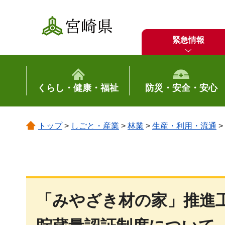
宮崎県
緊急情報
くらし・健康・福祉
防災・安全・安心
トップ
>
しごと・産業
>
林業
>
生産・利用・流通
>
「みやざき材の家」推進