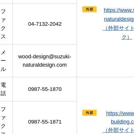
https://www.
フ
naturaldesi
ァ
04-7132-2042
ク
（外部サイ
ス
ク）
メ
wood-design@suzuki-
ー
naturaldesign.com
ル
電
0987-55-1870
話
フ
https://www.
ァ
0987-55-1871
building.
ク
（外部サイ