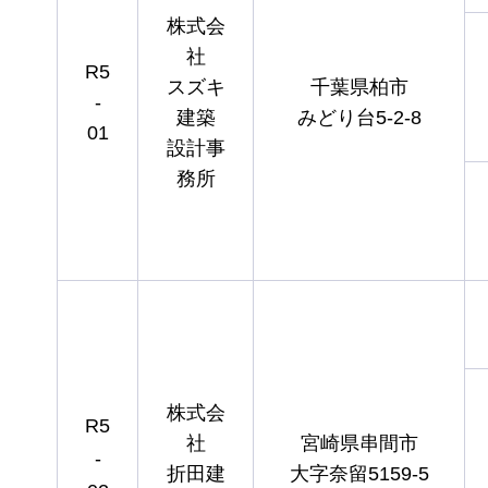
株式会
社
R5
スズキ
千葉県柏市
-
建築
みどり台5-2-8
01
設計事
務所
株式会
R5
社
宮崎県串間市
-
折田建
大字奈留5159-5