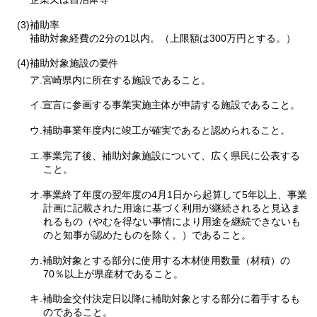
(3)補助率
補助対象経費の2分の1以内。（上限額は300万円とする。）
(4)補助対象施設の要件
ア.宮崎県内に所在する施設であること。
イ.宣言に参画する事業実施主体が申請する施設であること。
ウ.補助事業年度内に竣工が確実であると認められること。
エ.事業完了後、補助対象施設について、広く県民に公表する
こと。
オ.事業終了年度の翌年度の4月1日から起算して5年以上、事業
計画に記載された用途に基づく利用が継続されると見込ま
れるもの（やむを得ない事情により用途を継続できないも
のと知事が認めたものを除く。）であること。
カ.補助対象とする部分に使用する木材使用数量（材積）の
70％以上が県産材であること。
キ.補助金交付決定日以降に補助対象とする部分に着手するも
のであること。