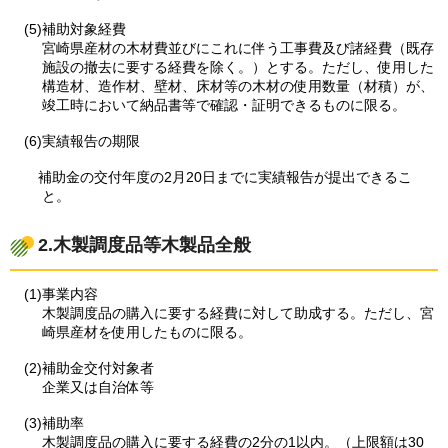
(5)補助対象経費
宮崎県産材の木材費並びにこれに伴う工事費及び諸経費（既存
施設の撤去に要する経費を除く。）とする。ただし、使用した
構造材、造作材、壁材、床材等の木材の使用数量（材積）が、
竣工時において納品書等で確認・証明できるものに限る。
(6)実績報告の期限
補助金の交付年度の2月20日までに実績報告が提出できるこ
と。
2.木製調度品等木製品全般
(1)事業内容
木製調度品の購入に要する経費に対して助成する。ただし、宮
崎県産材を使用したものに限る。
(2)補助金交付対象者
企業又は自治体等
(3)補助率
木製調度品の購入に要する経費の2分の1以内。（上限額は30