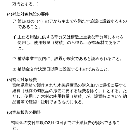
万円とする。）
(4)補助対象施設の要件
ア.第1の1の（4）のアからキまでを満たす施設に設置するもの
であること。
イ.主たる用途に供する部分又は構造上重要な部分等に木材を
使用し、使用数量（材積）の70％以上が県産材であるこ
と。
ウ.補助事業年度内に、設置が確実であると認められること。
エ.補助金交付決定日以降に設置するものであること。
(5)補助対象経費
宮崎県産材で製作された木製調度品の購入並びに運搬に要する
経費（既存の調度品の撤去に要する経費を除く。）とする。た
だし、使用した木材の使用数量（材積）が、設置時において納
品書等で確認・証明できるものに限る。
(6)実績報告の期限
補助金の交付年度の2月20日までに実績報告が提出できるこ
と。