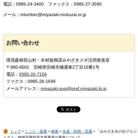
電話：0985-24-3400
ファックス：0985-27-3590
メール：mlumber@miyazaki-mokuzai.or.jp
お問い合わせ
環境森林部山村・木材振興課みやざきスギ活用推進室
〒880-8501 宮崎県宮崎市橘通東2丁目10番1号
電話：
0985-26-7156
ファクス：0985-28-1699
メールアドレス：
miyazaki-sugi@pref.miyazaki.lg.jp
トップ
>
しごと・産業
>
林業
>
生産・利用・流通
> 「みやざき木の街プロジ
ェクト」物価高騰対策支援事業の募集について