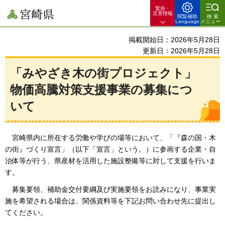
緊急・
宮崎県
災害情報
閲覧補助
検索
Language
メニュー
掲載開始日：2026年5月28日
更新日：2026年5月28日
「みやざき木の街プロジェクト」
物価高騰対策支援事業の募集につ
いて
宮崎県内に所在する
労働や学びの場等において、「『森の国・木
の街』づくり宣言」（以下「宣言」という。）に参画する企業・自
治体等が行う、県産材を活用した施設整備等に対して支援を行いま
す。
募集要領、補助金交付要綱及び実施要領をお読みになり、
事業実
施を希望される場合は、関係資料等を下記お問い合わせ先に提出し
てください。