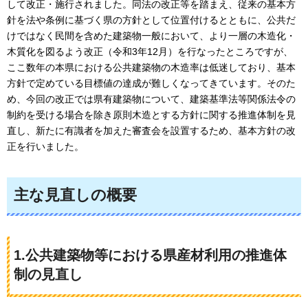
して改正・施行されました。同法の改正等を踏まえ、従来の基本方
針を法や条例に基づく県の方針として位置付けるとともに、公共だ
けではなく民間を含めた建築物一般において、より一層の木造化・
木質化を図るよう改正（令和3年12月）を行なったところですが、
ここ数年の本県における公共建築物の木造率は低迷しており、基本
方針で定めている目標値の達成が難しくなってきています。そのた
め、今回の改正では県有建築物について、建築基準法等関係法令の
制約を受ける場合を除き原則木造とする方針に関する推進体制を見
直し、新たに有識者を加えた審査会を設置するため、基本方針の改
正を行いました。
主な見直しの概要
1.公共建築物等における県産材利用の推進体
制の見直し