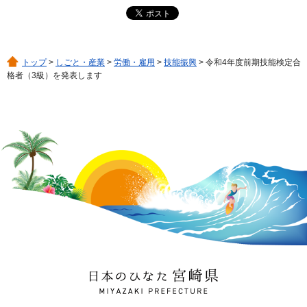
トップ
>
しごと・産業
>
労働・雇用
>
技能振興
> 令和4年度前期技能検定合
格者（3級）を発表します
日本のひなた 宮崎県
MIYAZAKI PREFECTURE