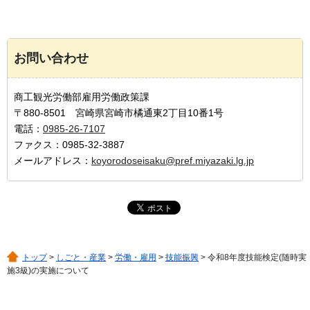
お問い合わせ
商工観光労働部雇用労働政策課
〒880-8501 宮崎県宮崎市橘通東2丁目10番1号
電話：
0985-26-7107
ファクス：0985-32-3887
メールアドレス：
koyorodoseisaku@pref.miyazaki.lg.jp
トップ
>
しごと・産業
>
労働・雇用
>
技能振興
> 令和8年度技能検定(随時実
施3級)の実施について