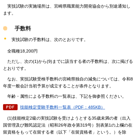
実技試験の実施場所は、宮崎県職業能力開発協会から別途通知し
ます。
手数料
実技試験の手数料は、次のとおりです。
全職種18,200円
た
だし、次の(1)から(9)までに該当する者の手数料は、次に掲げる
とおりです。
な
お、実技試験受検手数料の宮崎県独自の減免については、令和8
年度一般会計当初予算が成立することが条件となります。
年
齢・属性による手数料の一覧表は、下記を御参照ください。
技能検定受験手数料一覧表（PDF：485KB）
(1)技能検定2級の実技試験を受けようとする35歳未満の者（出入
国管理及び難民認定法（昭和26年政令第319号）別表第1の上欄の在
留資格をもって在留する者（以下「在留資格者」という。）を除