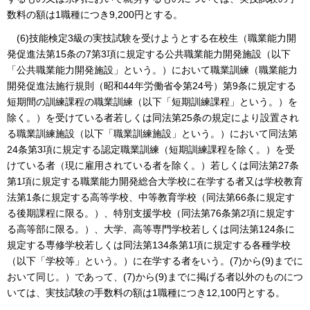
数料の額は1職種につき9,200円とする。
(6)技能検定3級の実技試験を受けようとする在校生（職業能力開
発促進法第15条の7第3項に規定する公共職業能力開発施設（以下
「公共職業能力開発施設」という。）において職業訓練（職業能力
開発促進法施行規則（昭和44年労働省令第24号）第9条に規定する
短期間の訓練課程の職業訓練（以下「短期訓練課程」という。）を
除く。）を受けている者若しくは同法第25条の規定により設置され
る職業訓練施設（以下「職業訓練施設」という。）において同法第
24条第3項に規定する認定職業訓練（短期訓練課程を除く。）を受
けている者（現に雇用されている者を除く。）若しくは同法第27条
第1項に規定する職業能力開発総合大学校に在学する者又は学校教育
法第1条に規定する高等学校、中等教育学校（同法第66条に規定す
る後期課程に限る。）、特別支援学校（同法第76条第2項に規定す
る高等部に限る。）、大学、高等専門学校若しくは同法第124条に
規定する専修学校若しくは同法第134条第1項に規定する各種学校
（以下「学校等」という。）に在学する者をいう。(7)から(9)までに
おいて同じ。）であって、(7)から(9)までに掲げる者以外のものにつ
いては、実技試験の手数料の額は1職種につき12,100円とする。