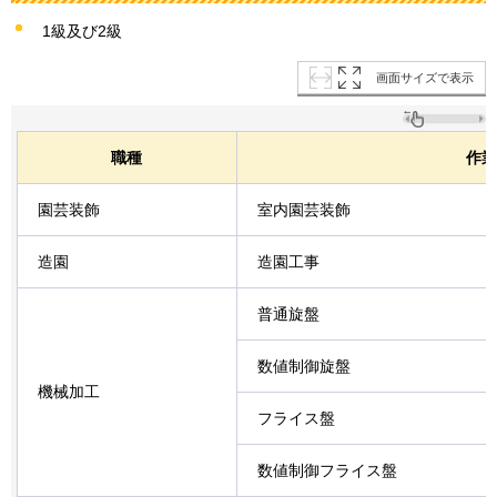
1級及び2級
画面サイズで表示
職種
作業
園芸装飾
室内園芸装飾
造園
造園工事
普通旋盤
数値制御旋盤
機械加工
フライス盤
数値制御フライス盤