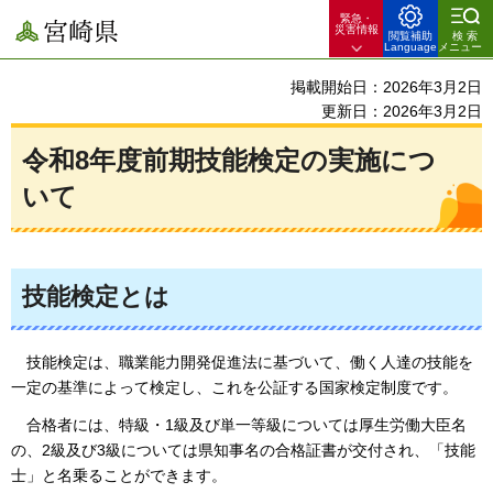
緊急・
宮崎県
災害情報
閲覧補助
検索
Language
メニュー
掲載開始日：2026年3月2日
更新日：2026年3月2日
令和8年度前期技能検定の実施につ
いて
技能検定とは
技能検定は、
職業能力開発促進法に基づいて、働く人達の技能を
一定の基準によって検定し、これを公証する国家検定制度です。
合格者
には、特級・1級及び単一等級については厚生労働大臣名
の、2級及び3級については県知事名の合格証書が交付され、「技能
士」と名乗ることができます。