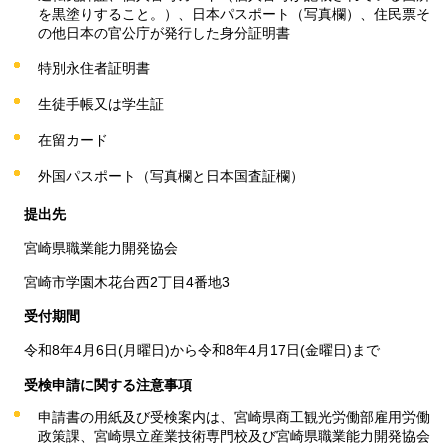
を黒塗りすること。）、日本パスポート（写真欄）、住民票そ
の他日本の官公庁が発行した身分証明書
特別永住者証明書
生徒手帳又は学生証
在留カード
外国パスポート（写真欄と日本国査証欄）
提出先
宮崎県職業能力開発協会
宮崎市学園木花台西2丁目4番地3
受付期間
令和8年4月6日(月曜日)から令和8年4月17日(金曜日)まで
受検申請に関する注意事項
申請書の用紙及び受検案内は、宮崎県商工観光労働部雇用労働
政策課、宮崎県立産業技術専門校及び宮崎県職業能力開発協会