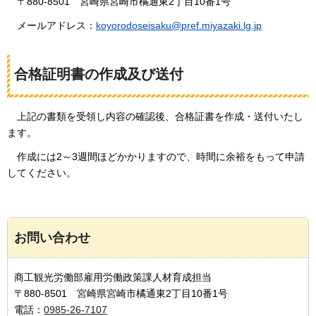
〒
880-8501
宮崎県
宮崎市橘通東2丁目10番1号
メールアドレス
：
koyorodoseisaku@pref.miyazaki.lg.jp
合格証明書の作成及び送付
上記の書類を受領し内容の確認後、合格証書を作成・送付いたし
ます。
作成には2～3週間ほどかかりますので、時間に余裕をもって申請
してください。
お問い合わせ
商工観光労働部雇用労働政策課人材育成担当
〒880-8501 宮崎県宮崎市橘通東2丁目10番1号
電話：
0985-26-7107