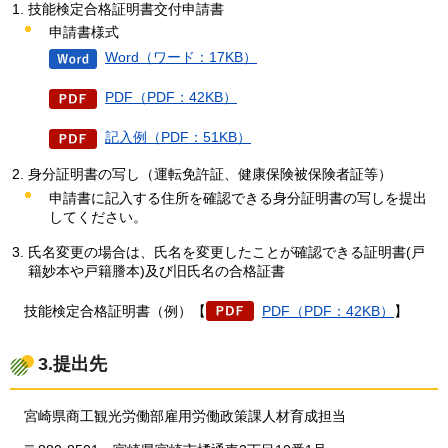
技能検定合格証明書交付申請書
申請書様式
Word（ワード：17KB）
PDF（PDF：42KB）
記入例（PDF：51KB）
身分証明書の写し（運転免許証、健康保険被保険者証等）
申請書に記入する住所を確認できる身分証明書の写しを提出
してください。
氏名変更の場合は、氏名を変更したことが確認できる証明書(戸
籍妙本や戸籍謄本)及び旧氏名の合格証書
技能
検定合格証明書（例）【
PDF（PDF：42KB）
】
3.提出先
宮崎県
商工観光労働部雇用労働政策課人材育成担当