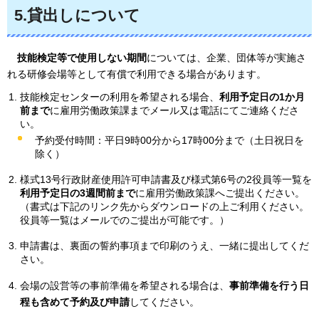
5.貸出しについて
技
能検定等で使用しない期間
については、企業、団体等が実施さ
れる研修会場等として有償で利用できる場合があります。
技能検定センターの利用を希望される場合、
利用予定日の1か月
前まで
に雇用労働政策課までメール又は電話にてご連絡くださ
い。
予約受付時間：平日9時00分から17時00分まで（土日祝日を
除く）
様式13号行政財産使用許可申請書及び様式第6号の2役員等一覧を
利用予定日の3週間前まで
に雇用労働政策課へご提出ください。
（書式は下記のリンク先からダウンロードの上ご利用ください。
役員等一覧はメールでのご提出が可能です。）
申請書は、裏面の誓約事項まで印刷のうえ、一緒に提出してくだ
さい。
会場の設営等の事前準備を希望される場合は、
事前準備を行う日
程も含めて予約及び申請
してください。