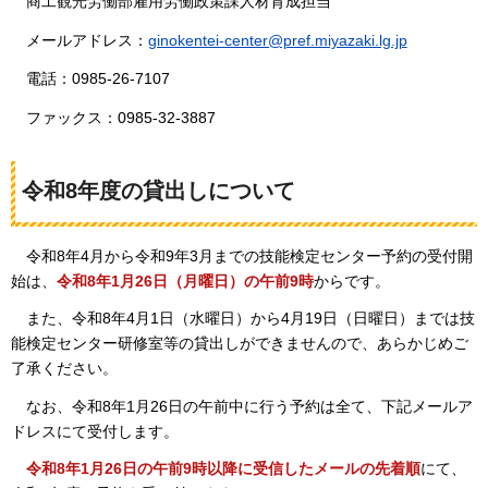
商工観光労働部雇用労働政策課人材育成担当
メールアドレス：
ginokentei-center@pref.miyazaki.lg.jp
電話：0985-26-7107
ファックス：0985-32-3887
令和8年度の貸出しについて
令
和8年4月から令和9年3月までの技能検定センター予約の受付開
始は、
令和8年1月26日（月曜日）の午前9時
からです。
ま
た、令和8年4月1日（水曜日）から4月19日（日曜日）までは技
能検定センター研修室等の貸出しができませんので、あらかじめご
了承ください。
な
お、令和8年1月26日の午前中に行う予約は全て、下記メールア
ドレスにて受付します。
令
和8年1月26日の午前9時以降に受信したメールの先着順
にて、