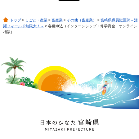
トップ
>
しごと・産業
>
畜産業
>
その他（畜産業）
>
宮崎県職員獣医師～活
躍フィールド無限大！～
> 各種申込（インターンシップ・修学資金・オンライン
相談）
日本のひなた 宮崎県
MIYAZAKI PREFECTURE