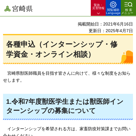
緊急・
宮崎県
災害情報
閲覧補助
検索
Language
メニュー
掲載開始日：2021年6月16日
更新日：2025年4月7日
各種申込（インターンシップ・修
学資金・オンライン相談）
宮
崎県獣医師職員を目指す皆さんに向けて、様々な制度をお知ら
せします。
1.令和7年度獣医学生または獣医師イン
ターンシップの募集について
インターンシップを希望される方は、家畜防疫対策課までお問い
合わせください。