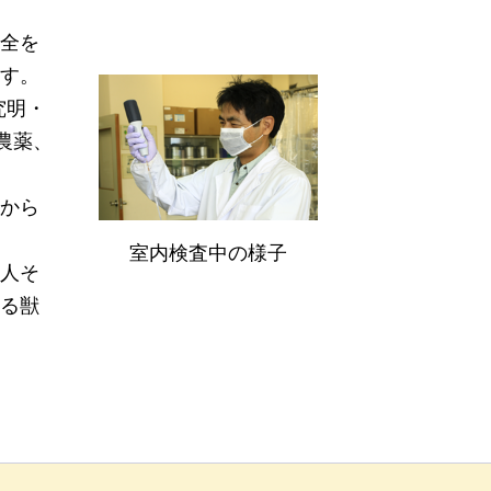
全を
す。
究明・
農薬、
から
室内検査中の様子
人そ
る獣