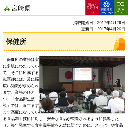
緊急・
宮崎県
災害情報
閲覧補助
検索
Language
メニュー
掲載開始日：2017年4月26日
更新日：2017年4月26日
保健所
保健所
の業務は実
に多岐にわたってい
て、そこに所属する
獣医師には、常に幅
広い知識が求められ
ます。業務のひと
つ、「食品衛生監
視」では、近年ます
ます高度になってい
る食品加工技術に対し、安全な食品が製造されるように指導した
り、毎年発生する食中毒事故を未然に防ぐために、スーパーや食品