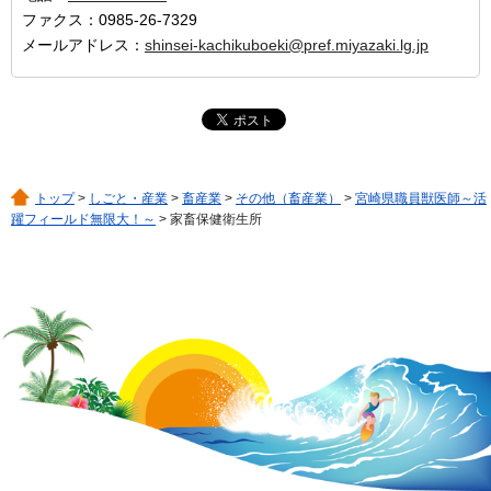
ファクス：0985-26-7329
メールアドレス：
shinsei-kachikuboeki@pref.miyazaki.lg.jp
トップ
>
しごと・産業
>
畜産業
>
その他（畜産業）
>
宮崎県職員獣医師～活
躍フィールド無限大！～
> 家畜保健衛生所