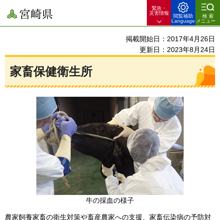
緊急・
宮崎県
災害情報
閲覧補助
検索
Language
メニュー
掲載開始日：2017年4月26日
更新日：2023年8月24日
家畜保健衛生所
牛の採血の様子
農家飼養家畜の衛生対策や畜産農家への支援、家畜伝染病の予防対