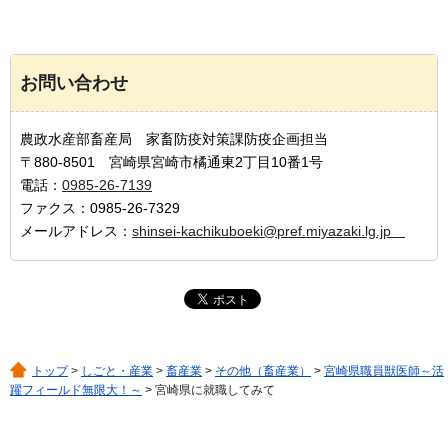
お問い合わせ
農政水産部畜産局 家畜防疫対策課防疫企画担当
〒880-8501 宮崎県宮崎市橘通東2丁目10番1号
電話：
0985-26-7139
ファクス：0985-26-7329
メールアドレス：
shinsei-kachikuboeki@pref.miyazaki.lg.jp
トップ
>
しごと・産業
>
畜産業
>
その他（畜産業）
>
宮崎県職員獣医師～活
躍フィールド無限大！～
> 宮崎県に就職してみて