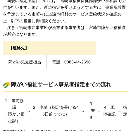
新
規の指定申請については、宮崎県福祉保健部障がい福祉課で受
付を行います。また、新規指定を受けようとする方は、事業所設置
を予定している市町村に当該市町村のサービス需給状況を確認の
上、以下の担当に御相談ください。
注意：
宮崎市に事業所が所在する事業者は、宮崎市障がい福祉課
が所管になります。
【連絡先】
障がい児支援担当
電話
0
985-44-2690
障がい福祉サービス事業者指定までの流れ
1
事
前協
3
議
2
申
請（指定を受ける4
4
現
指
→
→
審
→
→
（障がい福
5日前までに）
地確認
定
査
祉課）