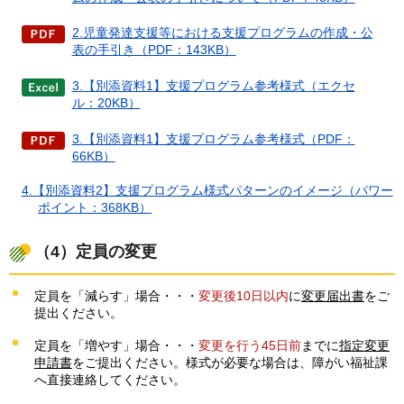
2.児童発達支援等における支援プログラムの作成・公
表の手引き（PDF：143KB）
3.【別添資料1】支援プログラム参考様式（エクセ
ル：20KB）
3.【別添資料1】支援プログラム参考様式（PDF：
66KB）
4.【別添資料2】支援プログラム様式パターンのイメージ（パワー
ポイント：368KB）
（4）定員の変更
定員を「減らす」場合・・・
変更後10日以内
に
変更届出書
をご
提出ください。
定員を「増やす」場合・・・
変更を行う45日前
までに
指定変更
申請書
をご提出ください。様式が必要な場合は、障がい福祉課
へ直接連絡してください。