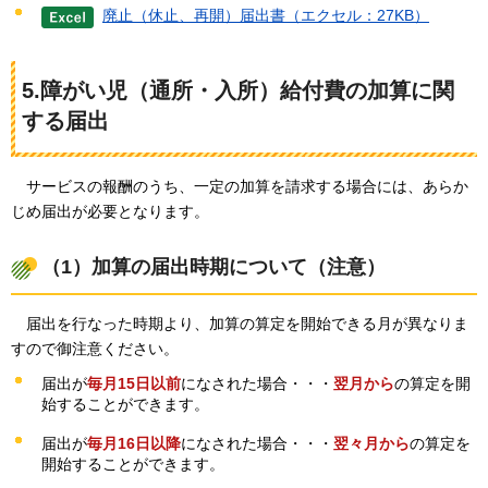
廃止（休止、再開）届出書（エクセル：27KB）
5.障がい児（通所・入所）給付費の加算に関
する届出
サ
ービスの報酬のうち、一定の加算を請求する場合には、あらか
じめ届出が必要となります。
（1）加算の届出時期について（注意）
届出
を行なった時期より、加算の算定を開始できる月が異なりま
すので御注意ください。
届出が
毎月15日以前
になされた場合・・・
翌月から
の算定を開
始することができます。
届出が
毎月16日以降
になされた場合・・・
翌々月から
の算定を
開始することができます。