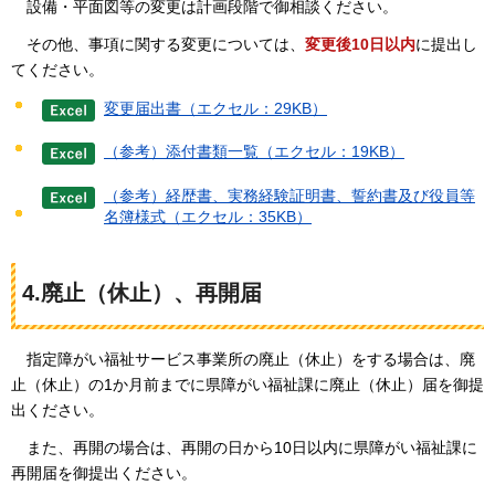
設
備・平面図等の変更は計画段階で御相談ください。
そ
の他、事項に関する変更については、
変更後10日以内
に提出し
てください。
変更届出書（エクセル：29KB）
（参考）添付書類一覧（エクセル：19KB）
（参考）経歴書、実務経験証明書、誓約書及び役員等
名簿様式（エクセル：35KB）
4.廃止（休止）、再開届
指
定障がい福祉サービス事業所の廃止（休止）をする場合は、廃
止（休止）の1か月前までに県障がい福祉課に廃止（休止）届を御提
出ください。
ま
た、再開の場合は、再開の日から10日以内に県障がい福祉課に
再開届を御提出ください。