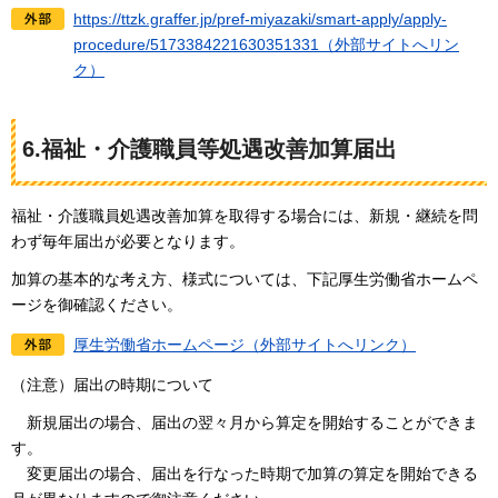
https://ttzk.graffer.jp/pref-miyazaki/smart-apply/apply-
procedure/5173384221630351331（外部サイトへリン
ク）
6.福祉・介護職員等処遇改善加算届出
福祉・介護職員処遇改善加算を取得する場合には、新規・継続を問
わず毎年届出が必要となります。
加算の基本的な考え方、様式については、下記厚生労働省ホームペ
ージを御確認ください。
厚生労働省ホームページ（外部サイトへリンク）
（注意）届出の時期について
新
規届出の場合、届出の翌々月から算定を開始することができま
す。
変更
届出の場合、届出を行なった時期で加算の算定を開始できる