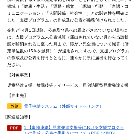
領域（「健康・生活」「運動・感覚」「認知・行動」「言語・コ
ミュニケーション」「人間関係・社会性」）との関連性を明確に
した「支援プログラム」の作成及び公表が義務付けられました。
令和7年4月1日以降、公表及び県への届出がされていない場合に
は、支援プログラム未公表減算（届出されていない月から当該状
態が解消されるに至った月まで、障がい児全員について減算（所
定単位数の15％を減算））が適用されますので、支援プログラム
の作成及び公表を行うとともに、速やかに県に届出を行なってく
ださい。
【対象事業】
児童発達支援、放課後等デイサービス、居宅訪問型児童発達支援
【届出先】
電子申請システム（外部サイトへリンク）
【関連通知等】
1.【事務連絡】児童発達支援等における支援プログラ
ムの作成・公表の手引きについて（PDF：48KB）