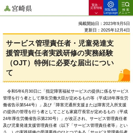
緊急・
宮崎県
災害情報
閲覧補助
検索
Language
メニュー
掲載開始日：2023年9月5日
更新日：2025年12月4日
サービス管理責任者・児童発達支
援管理責任者実践研修の実務経験
（OJT）特例に必要な届出につい
て
令和5年6月30日に
「指定障害福祉サービスの提供に係るサービス
管理を行う者として厚生労働大臣が定めるもの等（平成18年厚生労
働省告示第544号）」及び「障害児通所支援または障害児入所支援
の提供の管理を行う者としてこども家庭庁長官が定めるもの（平成
24年厚生労働省告示第230号）」が改正され、サービス管理責任者
及び児童発達支援管理責任者（以下「サービス管理責任者等」とい
う。）の実践研修の受講要件のひとつである「サービス管理責任者