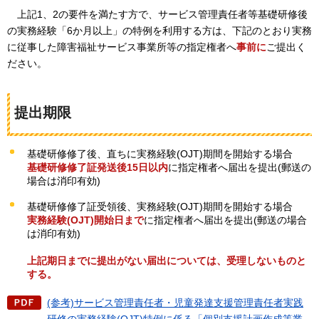
上記1、2の要件を満たす方で、
サービス管理責任者等基礎研修後
の実務経験「6か月以上」の特例を利用する方は、下記のとおり実務
に従事した障害福祉サービス事業所等の指定権者へ
事前に
ご提出く
ださい。
提出期限
基礎研修修了後、直ちに実務経験(OJT)期間を開始する場合
基礎研修修了証発送後15日以内
に指定権者へ届出を提出(郵送の
場合は消印有効)
基礎研修修了証受領後、実務経験(OJT)期間を開始する場合
実務経験(OJT)開始日まで
に指定権者へ届出を提出(郵送の場合
は消印有効)
上記期日までに提出がない届出については、受理しないものと
する。
(参考)サービス管理責任者・児童発達支援管理責任者実践
研修の実務経験(OJT)特例に係る「個別支援計画作成等業