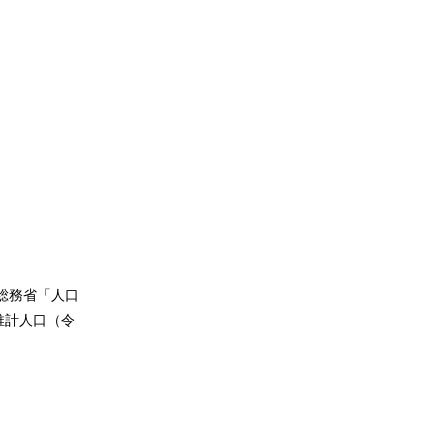
は総務省「人口
推計人口（令