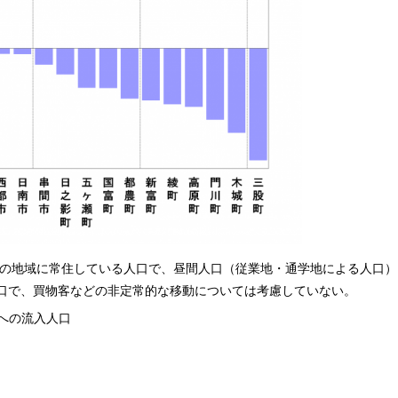
の地域に常住している人口で、昼間人口（従業地・通学地による人口）
口で、買物客などの非定常的な移動については考慮していない。
市への流入人口