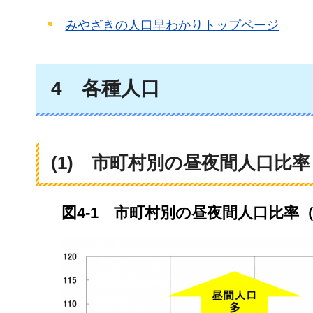
みやざきの人口早わかりトップページ
4
各
種人口
(1)
市町村別
の昼夜間人口比率
図4-1
市町村別
の昼夜間人口比率（