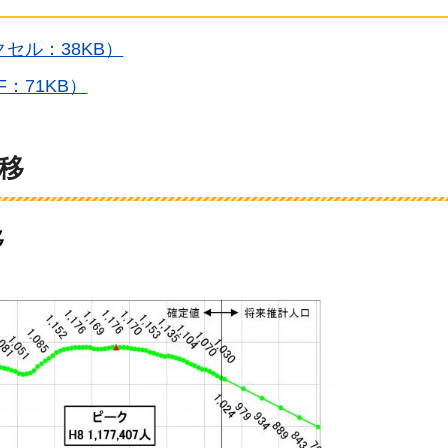
セル：38KB）
：71KB）
移
移