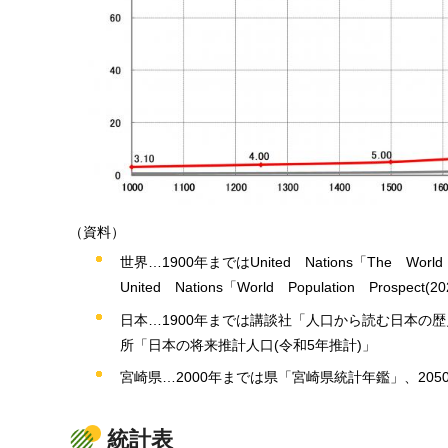
（資料）
世界…1900年まではUnited
N
ations「The
W
orld
United
Na
tions「World
P
opulation
Pr
ospect(2
日本…1900年までは講談社「人口から読む日本の歴史
所「日本の将来推計人口(令和5年推計)」
宮崎県…2000年までは県「宮崎県統計年鑑」、20
統計表