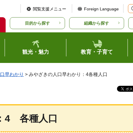
閲覧支援メニュー
Foreign Language
目的から探す
組織から探す
観光・魅力
教育・子育て
口早わかり
> みやざきの人口早わかり：4各種人口
：4
各種
人口