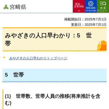
緊急・
宮崎県
災害情報
閲覧補助
検索
Language
メニュー
掲載開始日：2025年7月1日
更新日：2025年7月1日
みやざきの人口早わかり：5
世
帯
みやざきの人口早わかりトップページ
5
世帯
(1)
世帯数
、世帯人員の推移(将来推計を含
む)