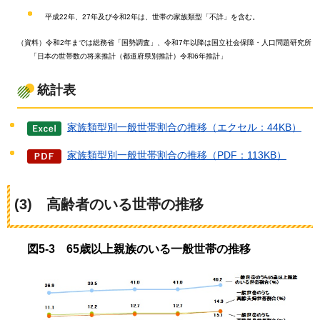
平成22年、27年及び令和2年は、世帯の家族類型「不詳」を含む。
（資料）令和2年までは総務省「国勢調査」、令和7年以降は国立社会保障・人口問題研究所
「日本の世帯数の将来推計（都道府県別推計）令和6年推計」
統計表
家族類型別一般世帯割合の推移（エクセル：44KB）
家族類型別一般世帯割合の推移（PDF：113KB）
(3)
高齢者
のいる世帯の推移
図5-3
65歳
以上親族のいる一般世帯の推移