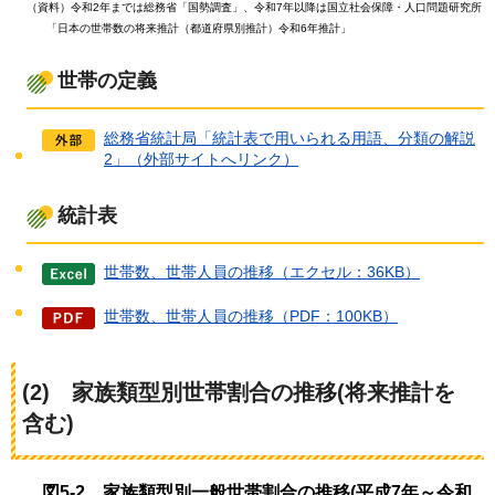
（資料）令和2年までは総務省「国勢調査」、令和7年以降は国立社会保障・人口問題研究所
「日本の世帯数の将来推計（都道府県別推計）令和6年推計」
世帯の定義
総務省統計局「統計表で用いられる用語、分類の解説
2」（外部サイトへリンク）
統計表
世帯数、世帯人員の推移（エクセル：36KB）
世帯数、世帯人員の推移（PDF：100KB）
(2)
家族
類型別世帯割合の推移(将来推計を
含む)
図5-2
家族類型別一般世帯割合の推移
(平成7年～令和