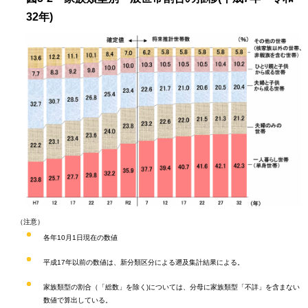
32年)
（注意）
各年10月1日現在の数値
平成17年以前の数値は、新分類区分による遡及集計結果による。
家族類型の割合（「総数」を除く)については、分母に家族類型「不詳」を含まない
数値で算出している。