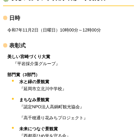
日時
令和7年
11月2日（日曜日）10時00分～12時00分
表彰式
美しい宮崎づくり大賞
『
平岩採介藻グループ
』
部門賞（3部門）
水と緑の景観賞
『
延岡市立北川中学校
』
まちなみ景観賞
『
認定NPO法人高鍋町観光協会
』
『高千穂通り花みちプロジェクト』
未来につなぐ景観賞
『
西都原ひめ蛍を守る会
』