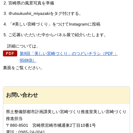
宮崎県の風景写真を準備
＠utsukushii_miyazakiをタグ付けする。
「#美しい宮崎づくり」をつけてInstagramに投稿
ご応募いただいた中からパネル展で紹介いたします。
詳細
については、
第9回「美しい宮崎づくり」のつどいチラシ（PDF：
958KB）
裏面をご覧ください。
お問い合わせ
県土整備部都市計画課美しい宮崎づくり推進室美しい宮崎づくり
推進担当
〒880-8501 宮崎県宮崎市橘通東2丁目10番1号
電話：
0985-24-0041