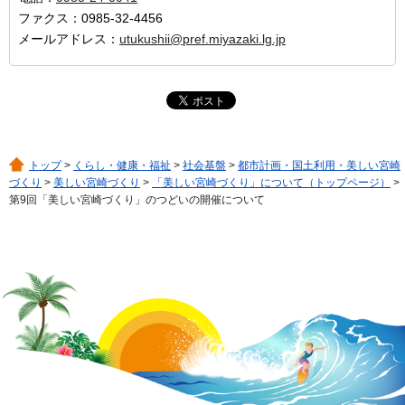
ファクス：0985-32-4456
メールアドレス：
utukushii@pref.miyazaki.lg.jp
トップ
>
くらし・健康・福祉
>
社会基盤
>
都市計画・国土利用・美しい宮崎
づくり
>
美しい宮崎づくり
>
「美しい宮崎づくり」について（トップページ）
>
第9回「美しい宮崎づくり」のつどいの開催について