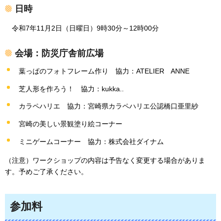
日時
令和7年
11月2日（日曜日）9時30分～12時00分
会場：防災庁舎前広場
葉っぱのフォトフレーム作り
協力
：ATELIER ANNE
芝人形を作ろう！
協力：kukka..
カラペハリエ
協力：宮崎県カラペハリエ公認橋口亜里紗
宮崎の美しい景観塗り絵コーナー
ミニゲームコーナー
協力：株式会社ダイナム
（注意）ワークショップの内容は予告なく変更する場合がありま
す。予めご了承ください。
参加料