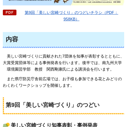
第9回「美しい宮崎づくり」のつどいチラシ（PDF：
958KB）
内容
美しい宮崎づくりに貢献され
た7団体を知事が表彰するとともに、
大賞受賞団体等による事例発表を行います。後半では、南九州大学
環境
園芸学部
教
授
関西剛康氏
による講演会を行います。
また県庁防災庁舎前広場では、お子様
も参加できる花とみどりの
わくわくワークショップを開催します。
第9回「美しい宮崎づくり」のつどい
美しい宮崎づくり知事表彰・事例発表