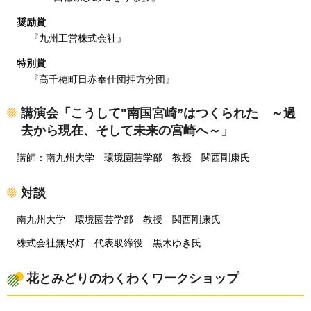
奨励賞
『
九州工営株式会社
』
特別賞
『
高千穂町日赤奉仕団押方分団
』
講演会「こうして"南国宮崎”はつくられた
～過
去から現在、そして未来の宮崎へ～
」
講師
：南九州大学
環境
園芸学部
教
授
関西剛康氏
対談
南九州
大学
環境
園芸学部
教
授
関西剛康氏
株式会社
無尽灯
代表
取締役
黒木ゆき氏
花とみどりのわくわくワークショップ