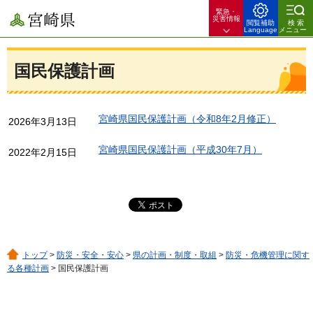
緊急・
宮崎県
災害情報
閲覧補助
検索
Language
メニュー
国民保護計画
宮崎県国民保護計画（令和8年2月修正）
2026年3月13日
宮崎県国民保護計画（平成30年7月）
2022年2月15日
トップ
>
防災・安全・安心
>
県の計画・制度・取組
>
防災・危機管理に関す
る各種計画
> 国民保護計画