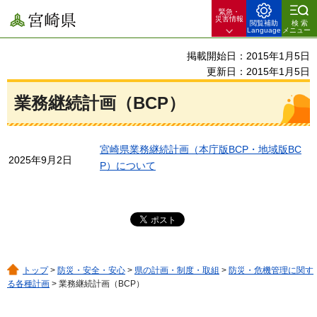
緊急・
宮崎県
災害情報
閲覧補助
検索
Language
メニュー
掲載開始日：2015年1月5日
更新日：2015年1月5日
業務継続計画（BCP）
宮崎県業務継続計画（本庁版BCP・地域版BC
2025年9月2日
P）について
トップ
>
防災・安全・安心
>
県の計画・制度・取組
>
防災・危機管理に関す
る各種計画
> 業務継続計画（BCP）