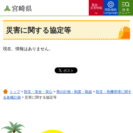
緊急・
宮崎県
災害情報
閲覧補助
検索
Language
メニュー
災害に関する協定等
現在、情報はありません。
トップ
>
防災・安全・安心
>
県の計画・制度・取組
>
防災・危機管理に関す
る各種計画
> 災害に関する協定等