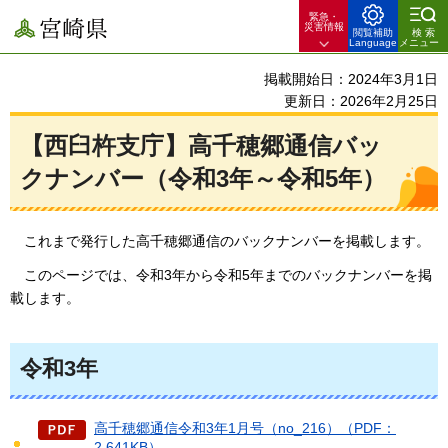
緊急・
宮崎県
災害情報
閲覧補助
検索
Language
メニュー
掲載開始日：2024年3月1日
更新日：2026年2月25日
【西臼杵支庁】高千穂郷通信バッ
クナンバー（令和3年～令和5年）
こ
れまで発行した高千穂郷通信のバックナンバーを掲載します。
こ
のページでは、令和3年から令和5年までのバックナンバーを掲
載します。
令和3年
高千穂郷通信令和3年1月号（no_216）（PDF：
2,641KB）