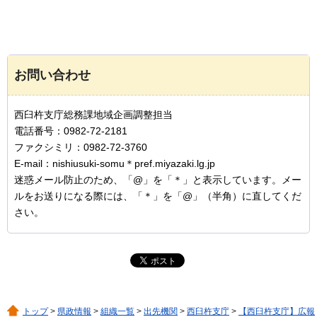
お問い合わせ
西臼杵支庁総務課地域企画調整担当
電話番号：0982-72-2181
ファクシミリ：0982-72-3760
E-mail：nishiusuki-somu＊pref.miyazaki.lg.jp
迷惑メール防止のため、「@」を「＊」と表示しています。メー
ルをお送りになる際には、「＊」を「@」（半角）に直してくだ
さい。
トップ
>
県政情報
>
組織一覧
>
出先機関
>
西臼杵支庁
>
【西臼杵支庁】広報