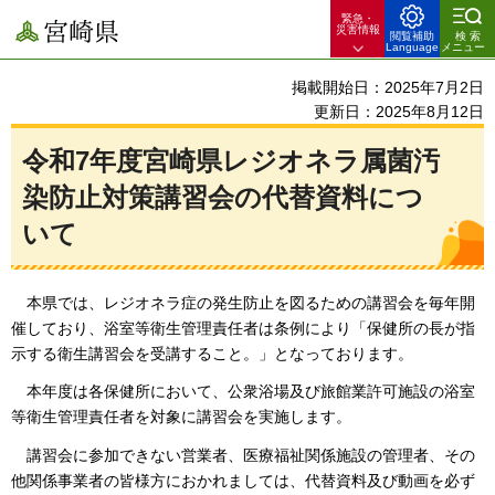
緊急・
宮崎県
災害情報
閲覧補助
検索
Language
メニュー
掲載開始日：2025年7月2日
更新日：2025年8月12日
令和7年度宮崎県レジオネラ属菌汚
染防止対策講習会の代替資料につ
いて
本県では、レジオネラ症の発生防止を図るための講習会を毎年開
催しており、浴室等衛生管理責任者は条例により「保健所の長が指
示する衛生講習会を受講すること。」となっております。
本年度は各保健所において、
公衆浴場及び旅館業許可施設の浴室
等衛生管理責任者を対象に講習会を実施します。
講習会に参加できない営業者、医療福祉関係施設の管理者、その
他関係事業者の皆様方におかれましては、代替資料及び動画を必ず