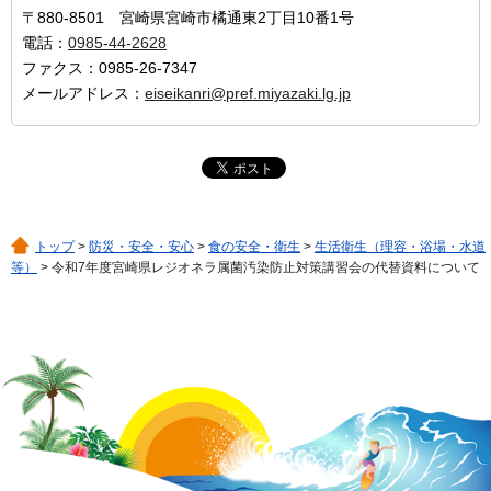
〒880-8501 宮崎県宮崎市橘通東2丁目10番1号
電話：
0985-44-2628
ファクス：0985-26-7347
メールアドレス：
eiseikanri@pref.miyazaki.lg.jp
トップ
>
防災・安全・安心
>
食の安全・衛生
>
生活衛生（理容・浴場・水道
等）
> 令和7年度宮崎県レジオネラ属菌汚染防止対策講習会の代替資料について