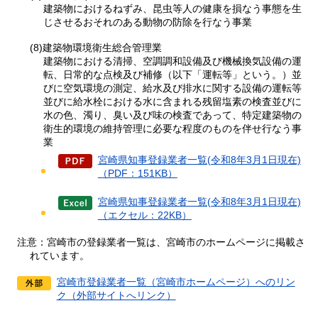
建築物におけるねずみ、昆虫等人の健康を損なう事態を生
じさせるおそれのある動物の防除を行なう事業
(8)建築物環境衛生総合管理業
建築物における清掃、空調調和設備及び機械換気設備の運
転、日常的な点検及び補修（以下「運転等」という。）並
びに空気環境の測定、給水及び排水に関する設備の運転等
並びに給水栓における水に含まれる残留塩素の検査並びに
水の色、濁り、臭い及び味の検査であって、特定建築物の
衛生的環境の維持管理に必要な程度のものを伴せ行なう事
業
宮崎県知事登録業者一覧(令和8年3月1日現在)
（PDF：151KB）
宮崎県知事登録業者一覧(令和8年3月1日現在)
（エクセル：22KB）
注意：宮崎市の登録業者一覧は、宮崎市のホームページに掲載さ
れています。
宮崎市登録業者一覧（宮崎市ホームページ）へのリン
ク（外部サイトへリンク）