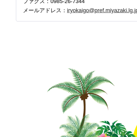
ファクス：0985-26-7344
メールアドレス：
iryokaigo@pref.miyazaki.lg.j