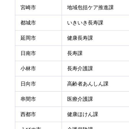
宮崎市
地域包括ケア推進課
都城市
いきいき長寿課
延岡市
健康長寿課
日南市
長寿課
小林市
長寿介護課
日向市
高齢者あんしん課
串間市
医療介護課
西都市
健康ほけん課