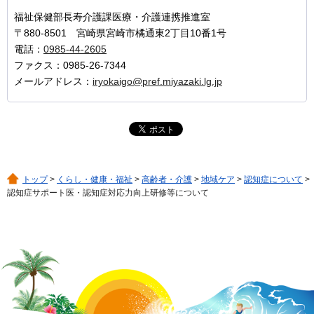
福祉保健部長寿介護課医療・介護連携推進室
〒880-8501 宮崎県宮崎市橘通東2丁目10番1号
電話：
0985-44-2605
ファクス：0985-26-7344
メールアドレス：
iryokaigo@pref.miyazaki.lg.jp
トップ
>
くらし・健康・福祉
>
高齢者・介護
>
地域ケア
>
認知症について
>
認知症サポート医・認知症対応力向上研修等について