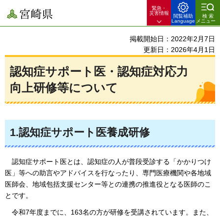
緊急・
宮崎県
災害情報
閲覧補助
検索
Language
メニュー
掲載開始日：2022年2月7日
更新日：2026年4月1日
認知症サポート医・認知症対応力
向上研修等について
1.認知症サポート医養成研修
認知症
サポート医とは、認知症の人が普段受診する「かかりつけ
医」等への助言やアドバイスを行なったり、専門医療機関や各地域
医師会、地域包括支援センター等との連携の推進役となる医師のこ
とです。
令和7年度までに、
163名の方が研修を受講されています。また、