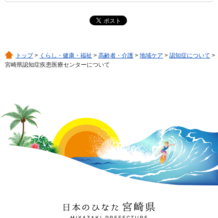
トップ
>
くらし・健康・福祉
>
高齢者・介護
>
地域ケア
>
認知症について
>
宮崎県認知症疾患医療センターについて
日本のひなた 宮崎県
MIYAZAKI PREFECTURE