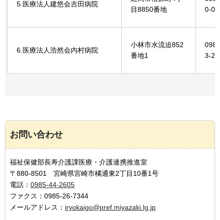
5.医療法人建悠会吉田病院
目8850番地
0-00
小林市水流迫852
0984
6.医療法人浩然会内村病院
番地1
3-25
お問い合わせ
福祉保健部長寿介護課医療・介護連携推進室
〒880-8501 宮崎県宮崎市橘通東2丁目10番1号
電話：
0985-44-2605
ファクス：0985-26-7344
メールアドレス：
iryokaigo@pref.miyazaki.lg.jp