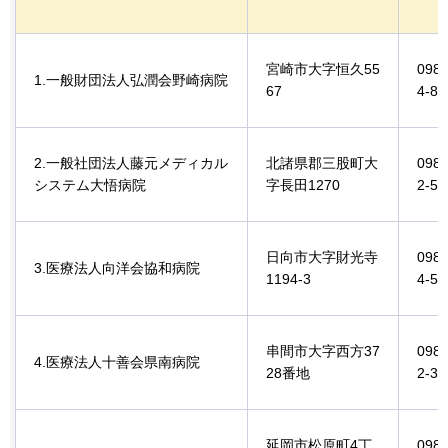
宮崎市大字恒久55
0985
1.一般財団法人弘潤会野崎病院
67
4-81
2.一般社団法人藤元メディカル
北諸県郡三股町大
0986
システム大悟病院
字長田1270
2-58
日向市大字財光寺
0982
3.医療法人向洋会協和病院
1194-3
4-50
串間市大字西方37
0987
4.医療法人十善会県南病院
28番地
2-35
延岡市松原町4丁
0982