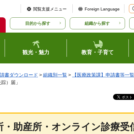
閲覧支援メニュー
Foreign Language
目的から探す
組織から探す
観光・魅力
教育・子育て
請書ダウンロード
>
組織別一覧
>
【医療政策課】申請書等一
失踪）届」
所・助産所・オンライン診療受