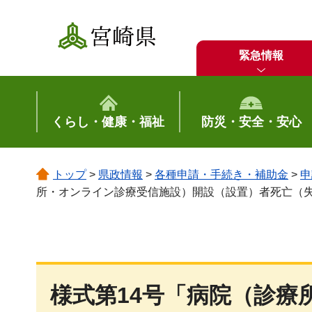
宮崎県
緊急情報
くらし・健康・福祉
防災・安全・安心
トップ
>
県政情報
>
各種申請・手続き・補助金
>
申
所・オンライン診療受信施設）開設（設置）者死亡（
様式第14号「病院（診療