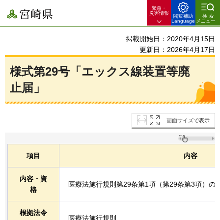
緊急・
宮崎県
災害情報
閲覧補助
検索
Language
メニュー
掲載開始日：2020年4月15日
更新日：2026年4月17日
様式第29号「エックス線装置等廃
止届」
画面サイズで表示
項目
内容
内容・資
医療法施行規則第29条第1項（第29条第3項）の
格
根拠法令
医療法施行規則