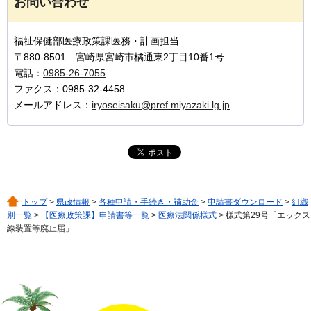
お問い合わせ
福祉保健部医療政策課医務・計画担当
〒880-8501 宮崎県宮崎市橘通東2丁目10番1号
電話：
0985-26-7055
ファクス：0985-32-4458
メールアドレス：
iryoseisaku@pref.miyazaki.lg.jp
トップ
>
県政情報
>
各種申請・手続き・補助金
>
申請書ダウンロード
>
組織
別一覧
>
【医療政策課】申請書等一覧
>
医療法関係様式
> 様式第29号「エックス
線装置等廃止届」