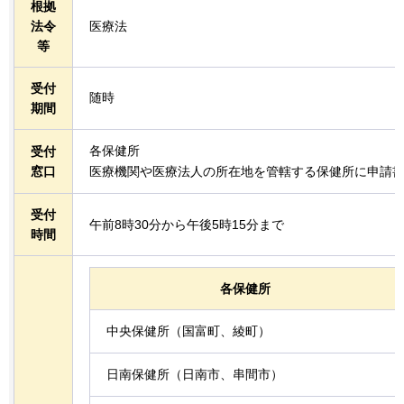
根拠
法令
医療法
等
受付
随時
期間
各保健所
受付
窓口
医療機関や医療法人の所在地を管轄する保健所に申請
受付
午前8時30分から午後5時15分まで
時間
各保健所
中央保健所（国富町、綾町）
日南保健所（日南市、串間市）