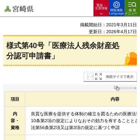
緊急・
宮崎県
災害情報
閲覧補助
検索
Language
メニュー
掲載開始日：2021年3月11日
更新日：2026年4月17日
様式第40号「医療法人残余財産処
分認可申請書」
画面サイズで表示
項目
内容
内
良質な医療を提供する体制の確立を図るための医療法
容・
10条第2項の規定によりなおその効力を有することと
資格
法第56条第2項又は第3項の規定に基づく申請