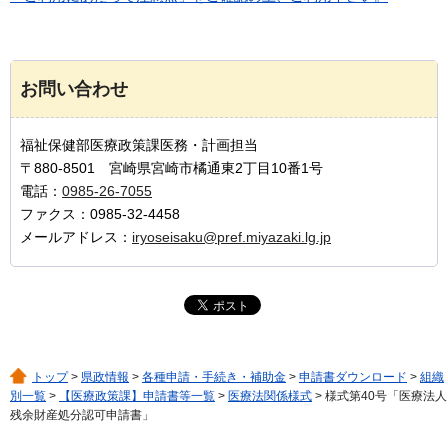
お問い合わせ
福祉保健部医療政策課医務・計画担当
〒880-8501 宮崎県宮崎市橘通東2丁目10番1号
電話：
0985-26-7055
ファクス：0985-32-4458
メールアドレス：
iryoseisaku@pref.miyazaki.lg.jp
トップ
>
県政情報
>
各種申請・手続き・補助金
>
申請書ダウンロード
>
組織
別一覧
>
【医療政策課】申請書等一覧
>
医療法関係様式
> 様式第40号「医療法人
残余財産処分認可申請書」