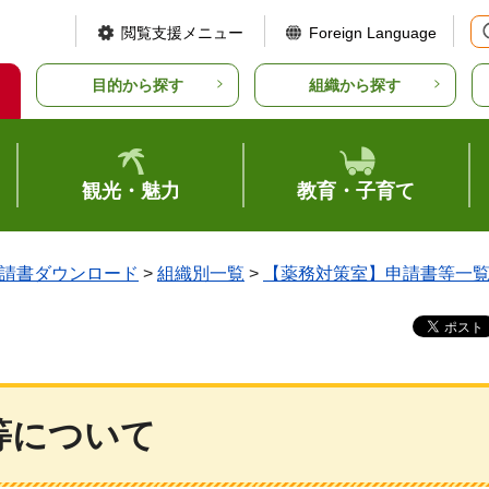
閲覧支援メニュー
Foreign Language
目的から探す
組織から探す
観光・魅力
教育・子育て
請書ダウンロード
>
組織別一覧
>
【薬務対策室】申請書等一
等について