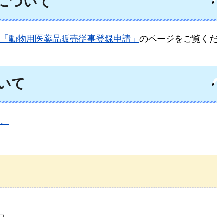
について
「動物用医薬品販売従事登録申請」
のページをご覧く
いて
。