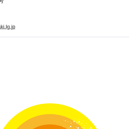
号
i.lg.jp