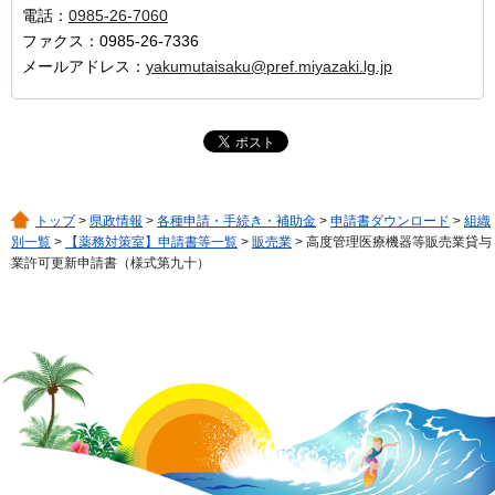
電話：
0985-26-7060
ファクス：0985-26-7336
メールアドレス：
yakumutaisaku@pref.miyazaki.lg.jp
トップ
>
県政情報
>
各種申請・手続き・補助金
>
申請書ダウンロード
>
組織
別一覧
>
【薬務対策室】申請書等一覧
>
販売業
> 高度管理医療機器等販売業貸与
業許可更新申請書（様式第九十）