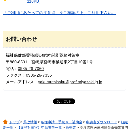
118KB）
「ご利用にあたっての注意点」をご確認の上、ご利用下さい。
お問い合わせ
福祉保健部薬務感染症対策課 薬務対策室
〒880-8501 宮崎県宮崎市橘通東2丁目10番1号
電話：
0985-26-7060
ファクス：0985-26-7336
メールアドレス：
yakumutaisaku@pref.miyazaki.lg.jp
トップ
>
県政情報
>
各種申請・手続き・補助金
>
申請書ダウンロード
>
組織
別一覧
>
【薬務対策室】申請書等一覧
>
販売業
> 高度管理医療機器等販売業貸与