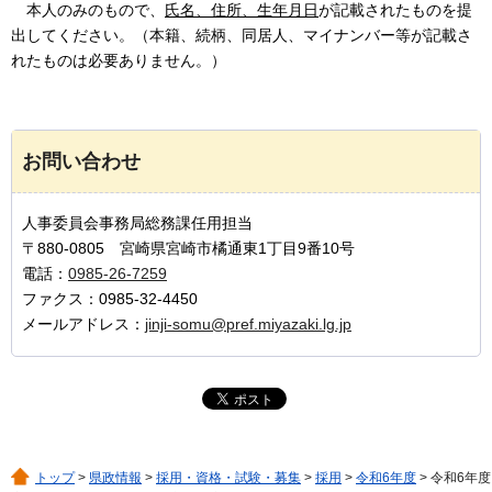
本人のみのもので、
氏名、住所、生年月日
が記載されたものを提
出してください。（本籍、続柄、同居人、マイナンバー等が記載さ
れたものは必要ありません。）
お問い合わせ
人事委員会事務局総務課任用担当
〒880-0805 宮崎県宮崎市橘通東1丁目9番10号
電話：
0985-26-7259
ファクス：0985-32-4450
メールアドレス：
jinji-somu@pref.miyazaki.lg.jp
トップ
>
県政情報
>
採用・資格・試験・募集
>
採用
>
令和6年度
> 令和6年度