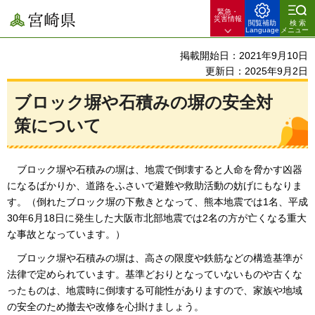
緊急・
宮崎県
災害情報
閲覧補助
検索
Language
メニュー
掲載開始日：2021年9月10日
更新日：2025年9月2日
ブロック塀や石積みの塀の安全対
策について
ブロック塀や
石積みの塀は、地震で倒壊すると人命を脅かす凶器
になるばかりか、道路をふさいで避難や救助活動の妨げにもなりま
す。（倒れたブロック塀の下敷きとなって、熊本地震では1名、平成
30年6月18日に発生した大阪市北部地震では2名の方が亡くなる重大
な事故となっています。）
ブロック塀や
石積みの塀は、高さの限度や鉄筋などの構造基準が
法律で定められています。基準どおりとなっていないものや古くな
ったものは、地震時に倒壊する可能性がありますので、家族や地域
の安全のため撤去や改修を心掛けましょう。