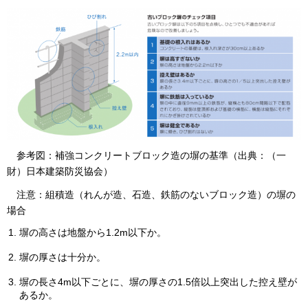
参考図
：補強コンクリートブロック造の塀の基準（出典：（一
財）日本建築防災協会）
注意：
組積造（れんが造、石造、鉄筋のないブロック造）の塀の
場合
塀の高さは地盤から1.2m以下か。
塀の厚さは十分か。
塀の長さ4m以下ごとに、塀の厚さの1.5倍以上突出した控え壁が
あるか。