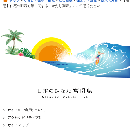
トップ
>
くらし・健康・福祉
>
社会基盤
>
住まい・建物
>
耐震化対策
> 【注
意】住宅の耐震対策に関する「かたり調査」にご注意ください！
日本のひなた 宮崎県
MIYAZAKI PREFECTURE
サイトのご利用について
アクセシビリティ方針
サイトマップ