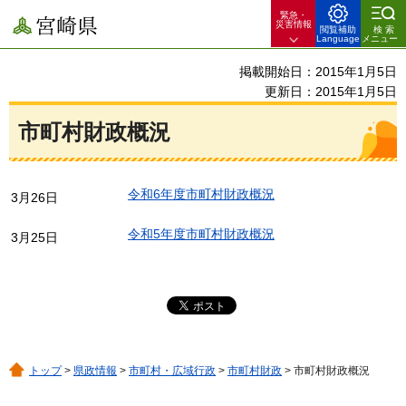
緊急・
宮崎県
災害情報
閲覧補助
検索
Language
メニュー
掲載開始日：2015年1月5日
更新日：2015年1月5日
市町村財政概況
令和6年度市町村財政概況
3月26日
令和5年度市町村財政概況
3月25日
トップ
>
県政情報
>
市町村・広域行政
>
市町村財政
> 市町村財政概況