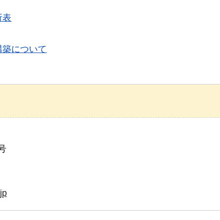
析表
構築について
号
jp