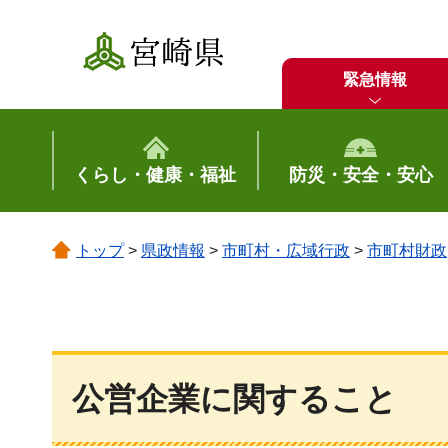
宮崎県
緊急情報
くらし・健康・福祉
防災・安全・安心
トップ
>
県政情報
>
市町村・広域行政
>
市町村財政
公営企業に関すること