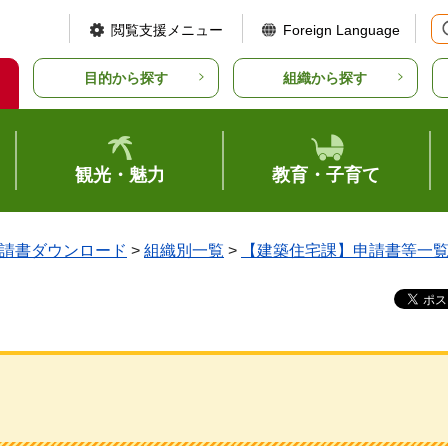
閲覧支援メニュー
Foreign Language
目的から探す
組織から探す
観光・魅力
教育・子育て
請書ダウンロード
>
組織別一覧
>
【建築住宅課】申請書等一