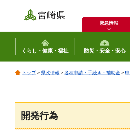
宮崎県
緊急情報
くらし・健康・福祉
防災・安全・安心
トップ
>
県政情報
>
各種申請・手続き・補助金
>
申
開発行為