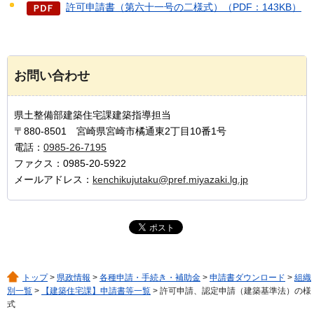
許可申請書（第六十一号の二様式）（PDF：143KB）
お問い合わせ
県土整備部建築住宅課建築指導担当
〒880-8501 宮崎県宮崎市橘通東2丁目10番1号
電話：
0985-26-7195
ファクス：0985-20-5922
メールアドレス：
kenchikujutaku@pref.miyazaki.lg.jp
トップ
>
県政情報
>
各種申請・手続き・補助金
>
申請書ダウンロード
>
組織
別一覧
>
【建築住宅課】申請書等一覧
> 許可申請、認定申請（建築基準法）の様
式