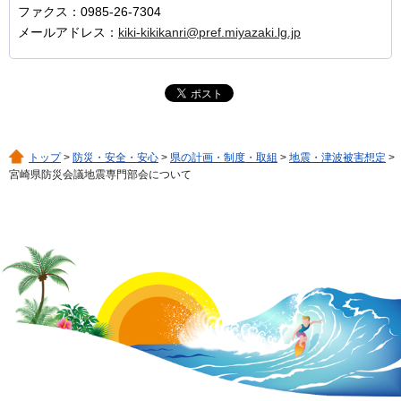
ファクス：0985-26-7304
メールアドレス：
kiki-kikikanri@pref.miyazaki.lg.jp
トップ
>
防災・安全・安心
>
県の計画・制度・取組
>
地震・津波被害想定
>
宮崎県防災会議地震専門部会について