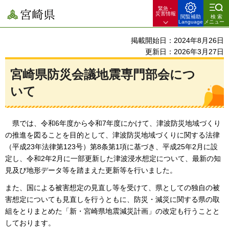
緊急・
宮崎県
災害情報
閲覧補助
検索
Language
メニュー
掲載開始日：2024年8月26日
更新日：2026年3月27日
宮崎県防災会議地震専門部会につ
いて
県では、令和6年度から令和7年度にかけて、
津波防災地域づくり
の推進を図ることを目的として、津波防災地域づくりに関する法律
（平成23年法律第123号）第8条第1項に基づき、平成25年2月に設
定し、令和2年2月に一部更新した津波浸水想定について、最新の知
見及び地形データ等を踏まえた更新等を行いました。
また、国による被害想定の見直し等を受けて、県としての独自の被
害想定についても見直しを行うともに、防災・減災に関する県の取
組をとりまとめた「新・宮崎県地震減災計画」の改定も行うことと
しております。