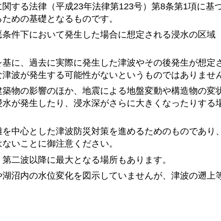
関する法律（平成23年法律第123号）第8条第1項に基
るための基礎となるものです。
悪条件下において発生した場合に想定される浸水の区域
を基に、過去に実際に発生した津波やその後発生が想定
な津波が発生する可能性がないというものではありませ
建築物の影響のほか、地震による地盤変動や構造物の変
浸水が発生したり、浸水深がさらに大きくなったりする
難を中心とした津波防災対策を進めるためのものであり
はないことに御注意ください。
、第二波以降に最大となる場所もあります。
や湖沼内の水位変化を図示していませんが、津波の遡上