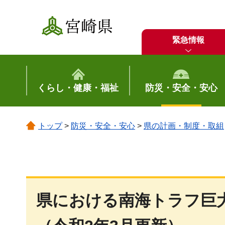
宮崎県
緊急情報
くらし・健康・福祉
防災・安全・安心
トップ
>
防災・安全・安心
>
県の計画・制度・取組
県における南海トラフ巨