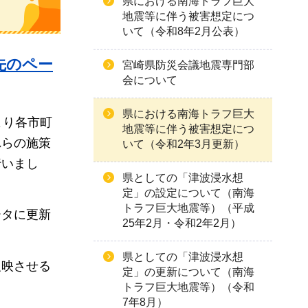
県における南海トラフ巨大
地震等に伴う被害想定につ
いて（令和8年2月公表）
先のペー
宮崎県防災会議地震専門部
会について
県における南海トラフ巨大
より各市町
地震等に伴う被害想定につ
れらの施策
いて（令和2年3月更新）
行いまし
県としての「津波浸水想
定」の設定について（南海
トラフ巨大地震等）（平成
ータに更新
25年2月・令和2年2月）
県としての「津波浸水想
反映させる
定」の更新について（南海
トラフ巨大地震等）（令和
7年8月）