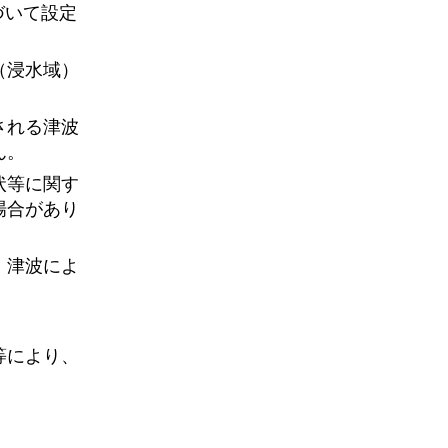
づいて設定
（浸水域）
される津波
ん。
状等に関す
場合があり
、津波によ
等により、