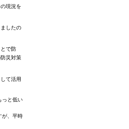
内の現況を
りましたの
ことで防
の防災対策
として活用
もっと低い
すが、平時