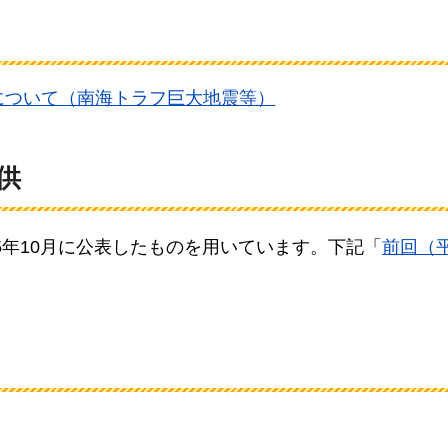
について（南海トラフ巨大地震等）
供
5年10月に公表したものを用いています。下記「
前回（平