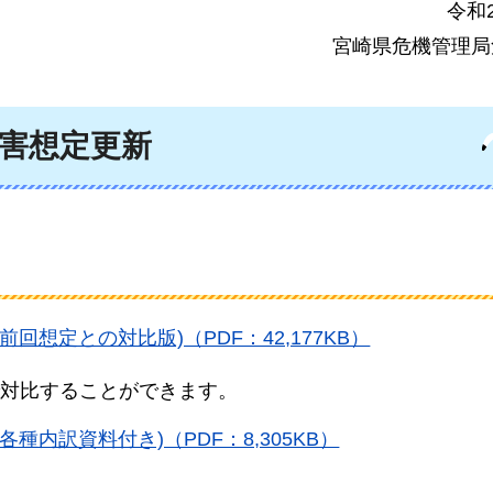
令和
宮崎県危機管理局
被害想定更新
回想定との対比版)（PDF：42,177KB）
対比することができます。
種内訳資料付き)（PDF：8,305KB）