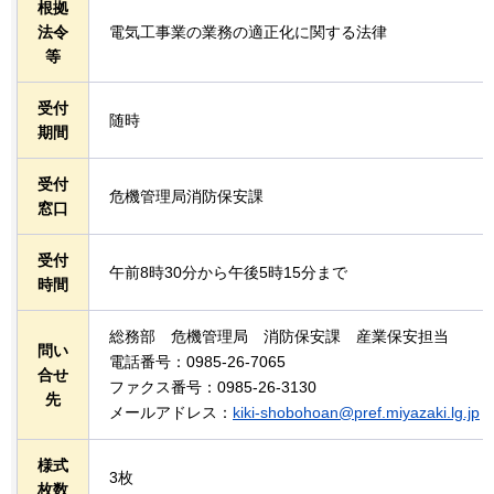
根拠
法令
電気工事業の業務の適正化に関する法律
等
受付
随時
期間
受付
危機管理局消防保安課
窓口
受付
午前8時30分から午後5時15分まで
時間
総務部
危
機管理局
消
防保安課
産業保安担当
問い
電話番号：0985-26-7065
合せ
ファクス番号：0985-26-3130
先
メールアドレス：
kiki-shobohoan@pref.miyazaki.lg.jp
様式
3枚
枚数