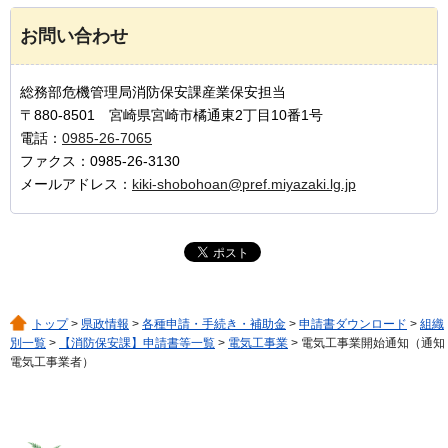
お問い合わせ
総務部危機管理局消防保安課産業保安担当
〒880-8501 宮崎県宮崎市橘通東2丁目10番1号
電話：
0985-26-7065
ファクス：0985-26-3130
メールアドレス：
kiki-shobohoan@pref.miyazaki.lg.jp
トップ
>
県政情報
>
各種申請・手続き・補助金
>
申請書ダウンロード
>
組織
別一覧
>
【消防保安課】申請書等一覧
>
電気工事業
> 電気工事業開始通知（通知
電気工事業者）