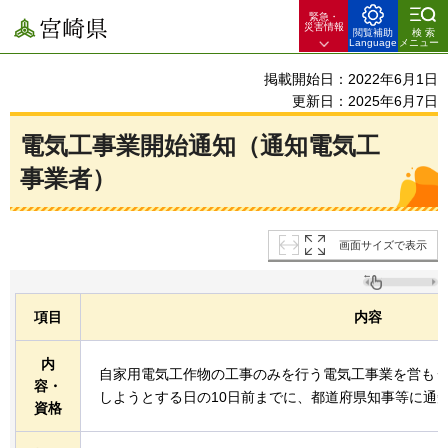
緊急・
宮崎県
災害情報
閲覧補助
検索
Language
メニュー
掲載開始日：2022年6月1日
更新日：2025年6月7日
電気工事業開始通知（通知電気工
事業者）
画面サイズで表示
項目
内容
内
自家用電気工作物の工事のみを行う電気工事業を営も
容・
しようとする日の10日前までに、都道府県知事等に通
資格