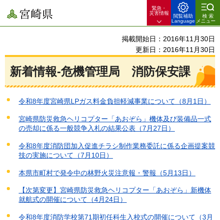
緊急・
宮崎県
災害情報
閲覧補助
検索
Language
メニュー
掲載開始日：2016年11月30日
更新日：2016年11月30日
新着情報-危機管理局 消防保安課
令和8年度宮崎県LPガス料金負担軽減事業について（8月1日）
宮崎県防災救急ヘリコプター「あおぞら」機体及び装備品一式
の売却に係る一般競争入札の結果公表（7月27日）
令和8年度消防団加入促進チラシ制作業務委託に係る企画提案競
技の実施について（7月10日）
本県市町村で発令中の林野火災注意報・警報（5月13日）
【次第変更】宮崎県防災救急ヘリコプター「あおぞら」新機体
就航式の開催について（4月24日）
令和8年度消防学校第71期初任科生入校式の開催について（3月