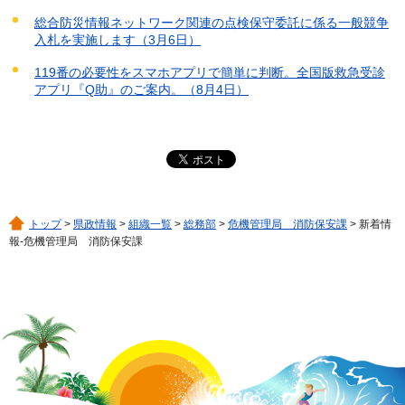
総合防災情報ネットワーク関連の点検保守委託に係る一般競争
入札を実施します（3月6日）
119番の必要性をスマホアプリで簡単に判断。全国版救急受診
アプリ『Q助』のご案内。（8月4日）
トップ
>
県政情報
>
組織一覧
>
総務部
>
危機管理局 消防保安課
> 新着情
報-危機管理局 消防保安課