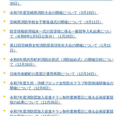
30日）
令和7年度宮崎県消防大会の開催について（3月19日）
宮崎県消防学校女子寮落成式の開催について（3月11日）
防災情報処理端末一式の賃貸借に係る一般競争入札結果につい
て（令和8年1月5日公告分）（1月29日）
第12回宮崎県女性消防団員活性化大会の開催について（1月21
日）
令和8年県内市町村消防出初式（消防始め式）の開催日程につい
て（12月26日）
日南市南郷町の震度計運用再開について（12月24日）
令和7年度九州・沖縄ブロック女性防火クラブ幹部地域研修会の
開催について（12月8日）
令和7年度消防団加入促進チラシ制作業務委託に係る企画提案競
技の結果について（11月26日）
令和7年度消防団加入促進チラシ制作業務委託に係る企画提案競