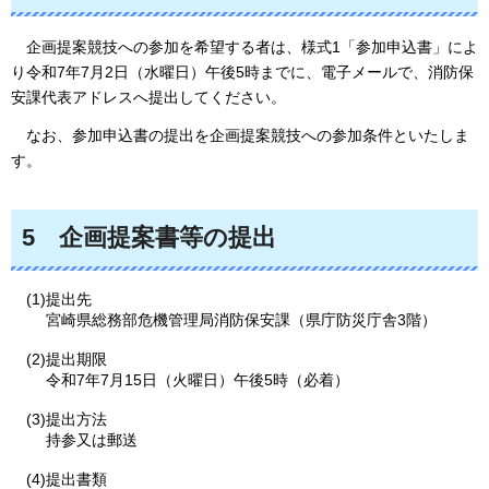
企画提案競技への
参加を希望する者は、様式1「参加申込書」によ
り令和7年7月2日（水曜日）午後5時までに、電子メールで、消防保
安課代表アドレスへ提出してください。
なお、
参加申込書の提出を企画提案競技への参加条件といたしま
す。
5
企
画提案書等の提出
(1)提出先
宮崎県総務部危機管理局消防保安課（県庁防災庁舎3階）
(2)提出期限
令和7年7月15日（火曜日）午後5時（必着）
(3)提出方法
持参又は郵送
(4)提出書類