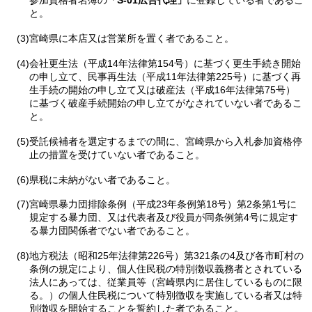
参加資格者名簿の
「S-01広告代理」
に登録している者であるこ
と。
(3)宮崎県に本店又は営業所を置く者であること。
(4)会社更生法（平成14年法律第154号）に基づく更生手続き開始
の申し立て、民事再生法（平成11年法律第225号）に基づく再
生手続の開始の申し立て又は破産法（平成16年法律第75号）
に基づく破産手続開始の申し立てがなされていない者であるこ
と。
(5)受託候補者を選定するまでの間に、宮崎県から入札参加資格停
止の措置を受けていない者であること。
(6)県税に未納がない者であること。
(7)宮崎県暴力団排除条例（平成23年条例第18号）第2条第1号に
規定する暴力団、又は代表者及び役員が同条例第4号に規定す
る暴力団関係者でない者であること。
(8)地方税法（昭和25年法律第226号）第321条の4及び各市町村の
条例の規定により、個人住民税の特別徴収義務者とされている
法人にあっては、従業員等（宮崎県内に居住しているものに限
る。）の個人住民税について特別徴収を実施している者又は特
別徴収を開始することを誓約した者であること。