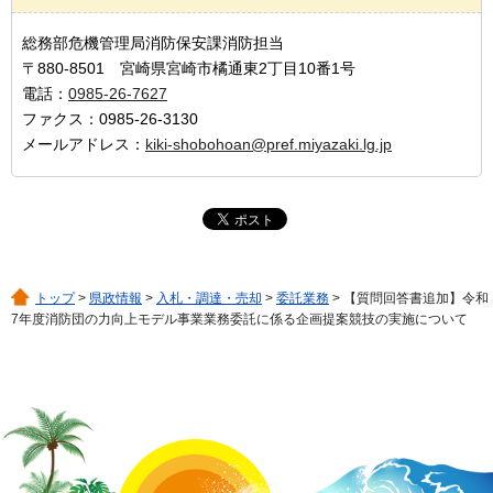
総務部危機管理局消防保安課消防担当
〒880-8501 宮崎県宮崎市橘通東2丁目10番1号
電話：
0985-26-7627
ファクス：0985-26-3130
メールアドレス：
kiki-shobohoan@pref.miyazaki.lg.jp
トップ
>
県政情報
>
入札・調達・売却
>
委託業務
> 【質問回答書追加】令和
7年度消防団の力向上モデル事業業務委託に係る企画提案競技の実施について