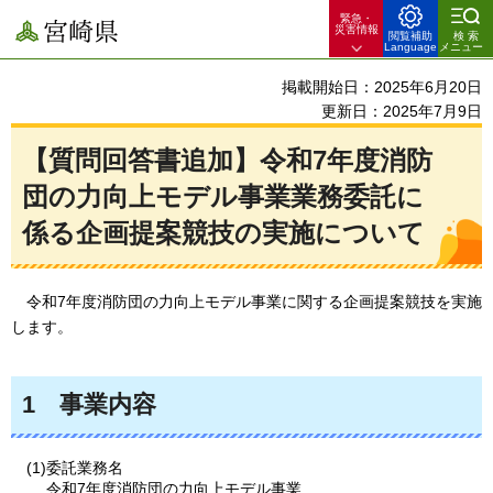
緊急・
宮崎県
災害情報
閲覧補助
検索
Language
メニュー
掲載開始日：2025年6月20日
更新日：2025年7月9日
【質問回答書追加】令和7年度消防
団の力向上モデル事業業務委託に
係る企画提案競技の実施について
令和7年度消防団の力向上モデル事業
に関する企画提案競技を実施
します。
1
事
業内容
(1)委託業務名
令和7年度消防団の力向上モデル事業